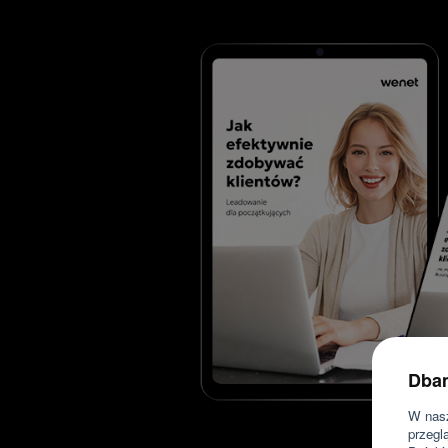
Dbam
W nasz
przegl