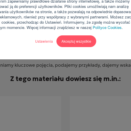
 nim zapewniamy prawidłowe działanie strony internetowej, a także możemy l
o.o.w zakresie wyżej wy
ować ją do preferencji użytkowników. Pliki cookies umożliwiają nam analizę
mnie wycofana w dowolny
ania użytkowników na stronie, a także pozwalają na odpowiednie dopasowa
22 457 30 95 lub email
 reklamowych, również przy współpracy z wybranymi partnerami. Możesz za
przetwarzania, którego
i cookies, przechodząc do Ustawień. Informujemy, że zgodę można wycofać
ym momencie. Więcej informacji znajdziesz w naszej
Polityce Cookies
.
Co zawiera e-book?
Ustawienia
Akceptuj wszystkie
To ponad 20 stron pełnych konkretów.
niamy kluczowe pojęcia, podajemy przykłady, dajemy wska
Z tego materiału dowiesz się m.in.: