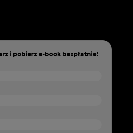
ucts
Pricing
Blog
Company
rz i pobierz e-book bezpłatnie!