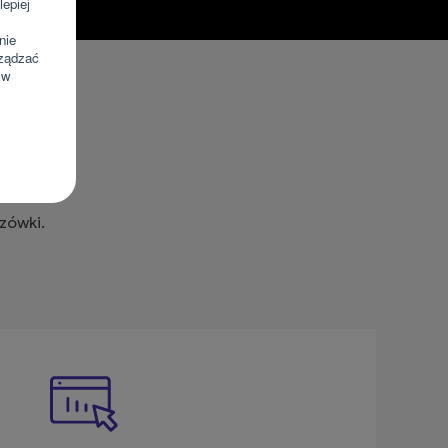
epiej
mienionej komunikacji marketingowej może być przeze
m czasie, poprzez kontakt z Działem Obsługi Klienta tel.
nie
 kontakt@wenet.pl bez wpływu na zgodność z prawem
rządzać
 dokonano na podstawie zgody przed jej cofnięciem.
 w
zówki.