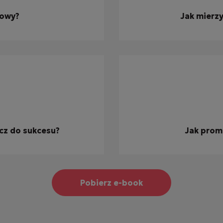
żowy?
Jak mierz
ucz do sukcesu?
Jak prom
Pobierz e-book