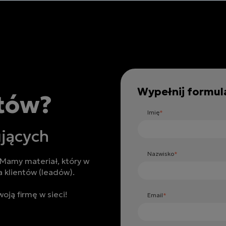
Home
Prod
Wypełnij formula
ntów?
Imię
*
jących
Nazwisko
*
 Mamy materiał, który w
 klientów (leadów).
oją firmę w sieci!
Email
*