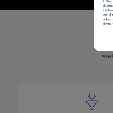
Dzięki
dostos
zachow
treści
plikam
dowoln
Wyjaś