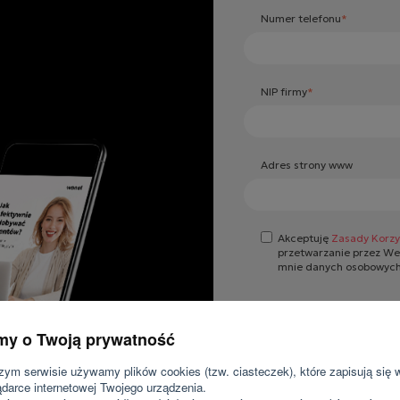
Numer telefonu
*
NIP firmy
*
Adres strony www
Akceptuję
Zasady Korzy
przetwarzanie przez WeN
mnie danych osobowych
mi znane cele przetwar
wyrażam zgodę na wykon
w zakresie marketingu 
telekomunikacyjne, w ty
y o Twoją prywatność
użytkownikiem końcowy
S.A. i WeNet Sp. z o.o.
elektronicznej, także 
ym serwisie używamy plików cookies (tzw. ciasteczek), które zapisują się 
podane w niniejszym for
ądarce internetowej Twojego urządzenia.
Przyjmuję do wiadomośc